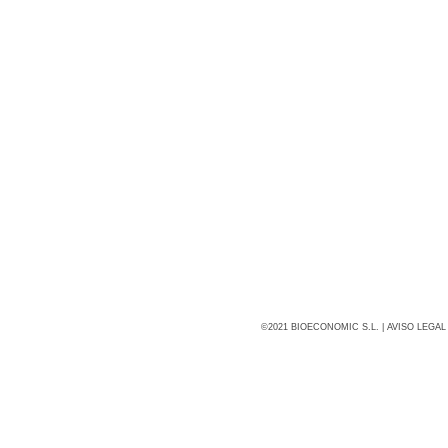
©2021 BIOECONOMIC S.L. |
AVISO LEGAL