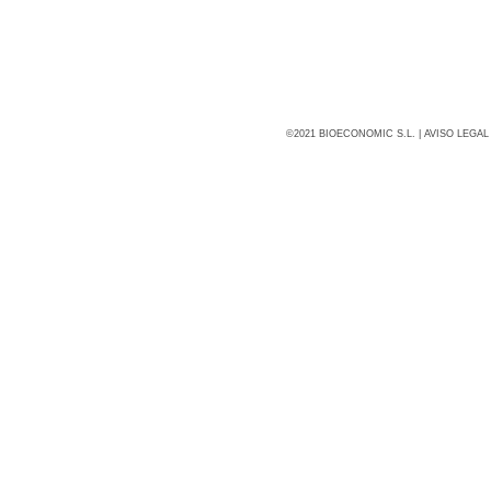
©2021 BIOECONOMIC S.L. |
AVISO LEGAL