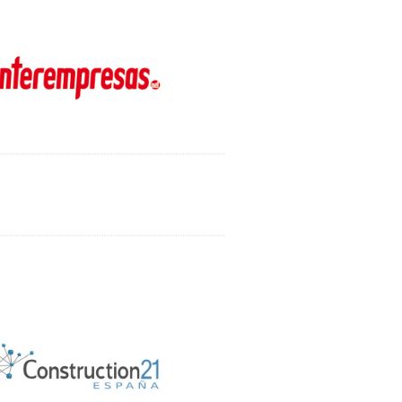
laborador
dia Partner