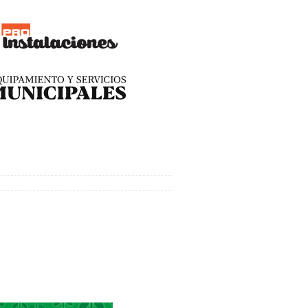
entos con la colaboración de
®
oEconomic