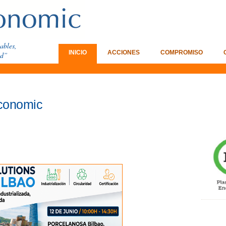
vables,
INICIO
ACCIONES
COMPROMISO
ad”
conomic
Pl
E