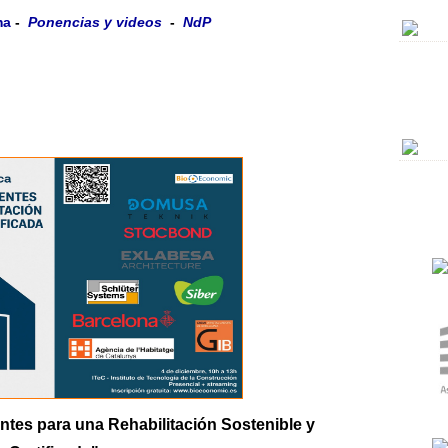
ma
-
Ponencias y videos
-
NdP
Me
la
Co
Jo
ntes para una Rehabilitación Sostenible y