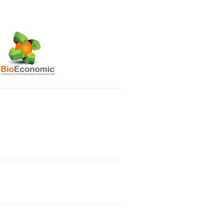
rtificación LEED®
iclos Conferencias
oeconomic
®
Tarragona
art City 2017
rnadas BioEconomic
®
posiciones BioEconomic
®