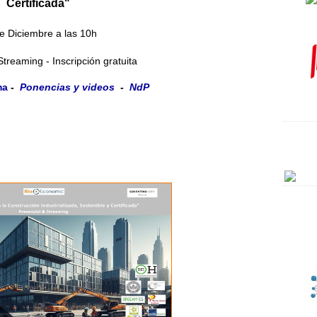
Certificada"
e Diciembre a las 10h
Streaming - Inscripción gratuita
ma
-
Ponencias y videos
-
NdP
Co
Me